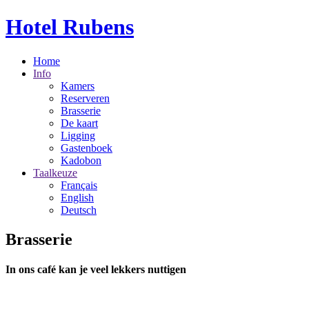
Hotel Rubens
Home
Info
Kamers
Reserveren
Brasserie
De kaart
Ligging
Gastenboek
Kadobon
Taalkeuze
Français
English
Deutsch
Brasserie
In ons café kan je veel lekkers nuttigen