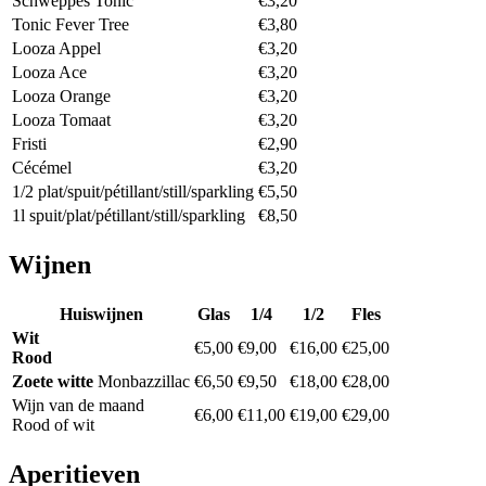
Schweppes Tonic
€3,20
Tonic Fever Tree
€3,80
Looza Appel
€3,20
Looza Ace
€3,20
Looza Orange
€3,20
Looza Tomaat
€3,20
Fristi
€2,90
Cécémel
€3,20
1/2 plat/spuit/pétillant/still/sparkling
€5,50
1l spuit/plat/pétillant/still/sparkling
€8,50
Wijnen
Huiswijnen
Glas
1/4
1/2
Fles
Wit
€5,00
€9,00
€16,00
€25,00
Rood
Zoete witte
Monbazzillac
€6,50
€9,50
€18,00
€28,00
Wijn van de maand
€6,00
€11,00
€19,00
€29,00
Rood of wit
Aperitieven