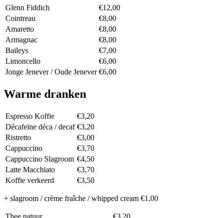
Glenn Fiddich
€12,00
Cointreau
€8,00
Amaretto
€8,00
Armagnac
€8,00
Baileys
€7,00
Limoncello
€6,00
Jonge Jenever / Oude Jenever
€6,00
Warme dranken
Espresso Koffie
€3,20
Décafeïne déca / decaf
€3,20
Ristretto
€3,00
Cappuccino
€3,70
Cappuccino Slagroom
€4,50
Latte Macchiato
€3,70
Koffie verkeerd
€3,50
+ slagroom / crème fraîche / whipped cream €1,00
Thee natuur
€3,20